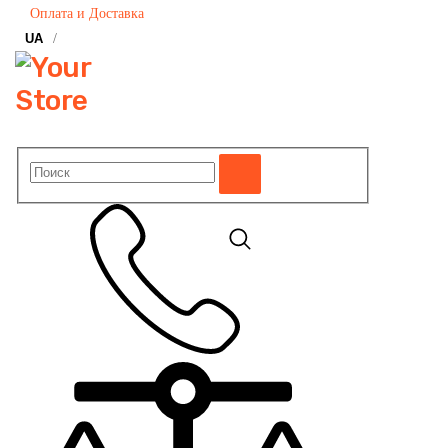
Оплата и Доставка
UA
/
RU
3 929 222 грн.
Цена от
КУПИТЬ
Услуги Лизинга
экономное потребление
дизельного топлива
высокая производительность техники
запчатки всегда на складе
Фреза HAMMER-S 2200 разработана специально для обработки