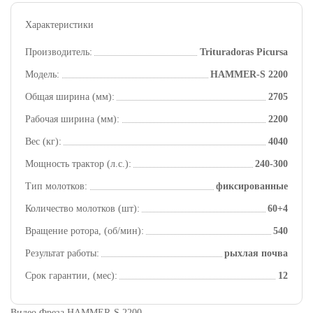
Характеристики
Производитель:
Trituradoras Picursa
Модель:
HAMMER-S 2200
Общая ширина (мм):
2705
Рабочая ширина (мм):
2200
Вес (кг):
4040
Мощность трактор (л.с.):
240-300
Тип молотков:
фиксированные
Количество молотков (шт):
60+4
Вращение ротора, (об/мин):
540
Результат работы:
рыхлая почва
Срок гарантии, (мес):
12
Видео Фреза HAMMER-S 2200