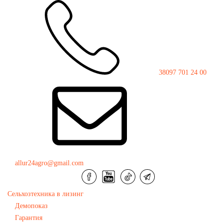
38097 701 24 00
">
Фреза
Ротоваторы
Фреза HAMMER-S 2200
allur24agro@gmail.com
Сельхозтехника в лизинг
Демопоказ
Фреза HAMMER-S 2200
Гарантия