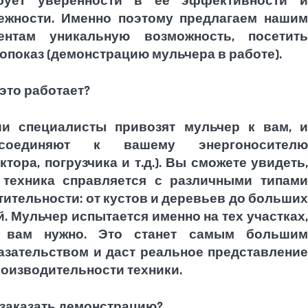
бует уверенности в ее эффективности и
ежности. Именно поэтому предлагаем нашим
ентам уникальную возможность, посетить
опоказ (демонстрацию мульчера в работе).
 это работает?
и специалисты привозят мульчер к вам, и
дсоединяют к вашему энергоносителю
актора, погрузчика и т.д.). Вы сможете увидеть,
 техника справляется с различными типами
тительности: от кустов и деревьев до больших
й. Мульчер испытается именно на тех участках,
 вам нужно. Это станет самым большим
азательством и даст реальное представление
роизводительности техники.
 заказать демонстрацию?