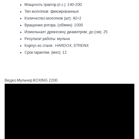
Мощность трактор (л.с.):
140-200
Тип молотков:
фиксированные
Количество молотков (шт):
42+2
Вращение ротора, (об/мин):
1000
Измельчает древесину диаметром, до (см):
25
Результат работы:
мульча
Корпус из стали :
HARDOX, STRENX
Срок гарантии, (мес):
12
Видео Мульчер BOXING 2200