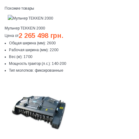
Похожие товары
Мульчер TEKKEN 2000
2 265 498 грн.
Цена от
Общая ширина (мм):
2600
Рабочая ширина (мм):
2200
Вес (кг):
1700
Мощность трактор (л.с.):
140-200
Тип молотков:
фиксированные