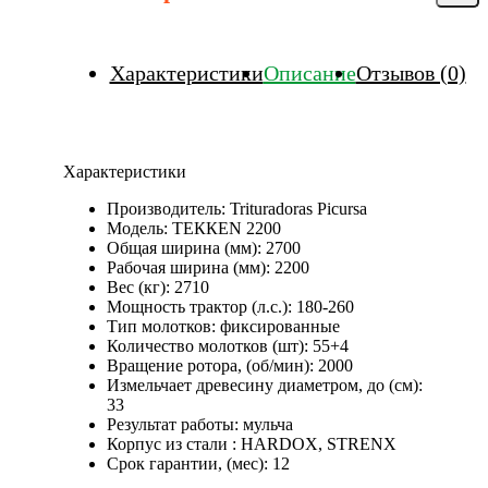
Характеристики
Описание
Отзывов (0)
Характеристики
Производитель:
Trituradoras Picursa
Модель:
ТЕККЕN 2200
Общая ширина (мм):
2700
Рабочая ширина (мм):
2200
Вес (кг):
2710
Мощность трактор (л.с.):
180-260
Тип молотков:
фиксированные
Количество молотков (шт):
55+4
Вращение ротора, (об/мин):
2000
Измельчает древесину диаметром, до (см):
33
Результат работы:
мульча
Корпус из стали :
HARDOX, STRENX
Срок гарантии, (мес):
12