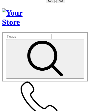
/
UA
RU