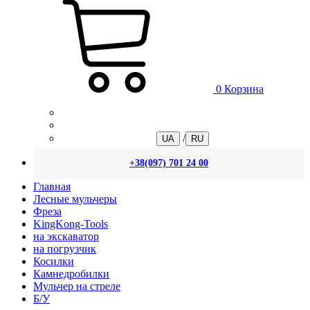
0
Корзина
/
UA
RU
+38(097) 701 24 00
Главная
Лесные мульчеры
Фреза
KingKong-Tools
на экскаватор
на погрузчик
Косилки
Камнедробилки
Мульчер на стреле
Б/У