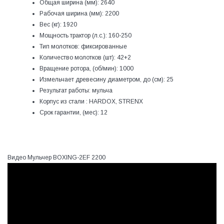
Общая ширина (мм):
2640
Рабочая ширина (мм):
2200
Вес (кг):
1920
Мощность трактор (л.с.):
160-250
Тип молотков:
фиксированные
Количество молотков (шт):
42+2
Вращение ротора, (об/мин):
1000
Измельчает древесину диаметром, до (см):
25
Результат работы:
мульча
Корпус из стали :
HARDOX, STRENX
Срок гарантии, (мес):
12
Видео Мульчер BOXING-2EF 2200