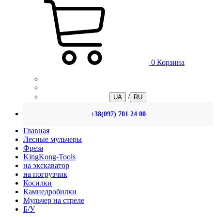
0
Корзина
/
UA
RU
+38(097) 701 24 00
Главная
Лесные мульчеры
Фреза
KingKong-Tools
на экскаватор
на погрузчик
Косилки
Камнедробилки
Мульчер на стреле
Б/У