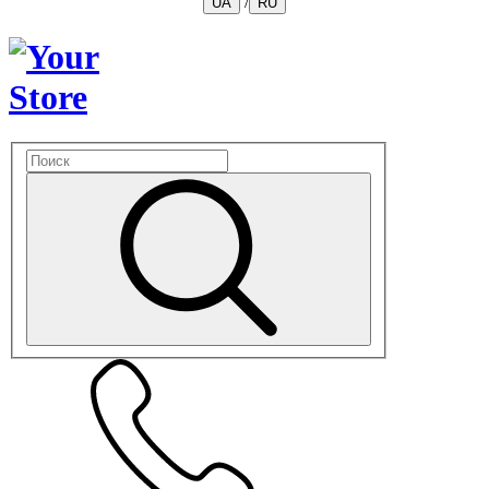
/
UA
RU