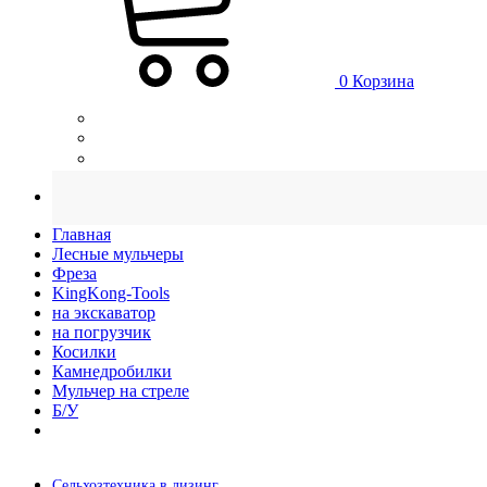
0
Корзина
Главная
Лесные мульчеры
Фреза
KingKong-Tools
на экскаватор
на погрузчик
Косилки
Камнедробилки
Мульчер на стреле
Б/У
Сельхозтехника в лизинг