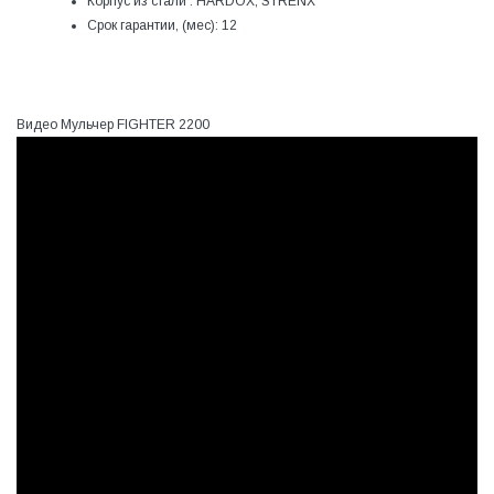
Корпус из стали :
HARDOX, STRENX
Срок гарантии, (мес):
12
Видео Мульчер FIGHTER 2200