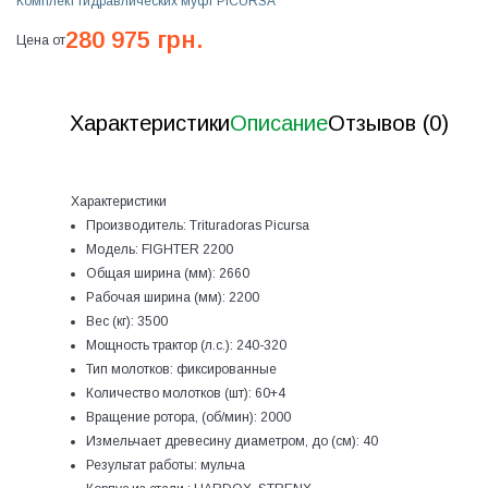
Комплект гидравлических муфт PICURSA
280 975 грн.
Цена от
Характеристики
Описание
Отзывов (0)
Характеристики
Производитель:
Trituradoras Picursa
Модель:
FIGHTER 2200
Общая ширина (мм):
2660
Рабочая ширина (мм):
2200
Вес (кг):
3500
Мощность трактор (л.с.):
240-320
Тип молотков:
фиксированные
Количество молотков (шт):
60+4
Вращение ротора, (об/мин):
2000
Измельчает древесину диаметром, до (см):
40
Результат работы:
мульча