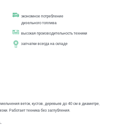
экономное потребление
дизельного топлива
высокая производительность техники
запчатки всегда на складе
ельчения веток, кустов, деревьев до 40 см в диаметре,
зки. Работает техника без заглубления.
.