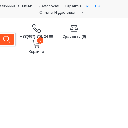
UA
RU
зтехника В Лизинг
Демопоказ
Гарантия
Оплата И Доставка
/
+38(097) 701 24 00
Сравнить (0)
0
Корзина