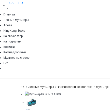
UA
RU
/
Главная
Лесные мульчеры
Фреза
KingKong-Tools
на экскаватор
на погрузчик
Косилки
Камнедробилки
Мульчер на стреле
Б/У
">
Лесные Мульчеры
Фиксированные Молотки
Мульчер 