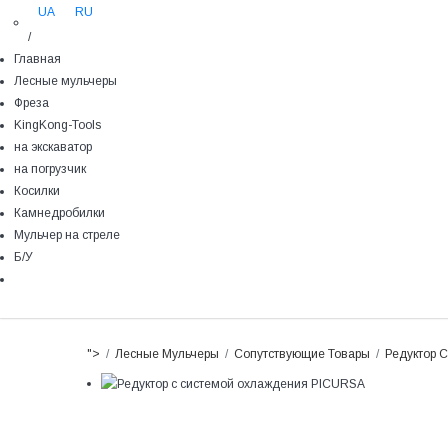
UA
RU
/
Главная
Лесные мульчеры
Фреза
KingKong-Tools
на экскаватор
на погрузчик
Косилки
Камнедробилки
Мульчер на стреле
Б/У
">
Лесные Мульчеры
Сопутствующие Товары
Редуктор 