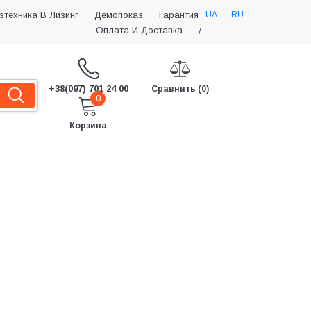
UA
RU
зтехника В Лизинг
Демопоказ
Гарантия
Оплата И Доставка
/
+38(097) 701 24 00
Сравнить (0)
0
Корзина