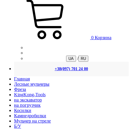
0
Корзина
/
UA
RU
+38(097) 701 24 00
Главная
Лесные мульчеры
Фреза
KingKong-Tools
на экскаватор
на погрузчик
Косилки
Камнедробилки
Мульчер на стреле
Б/У