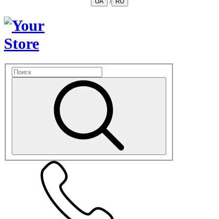
/
UA
RU