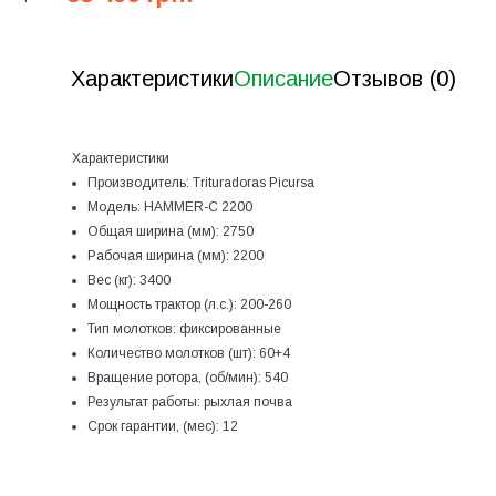
Характеристики
Описание
Отзывов (0)
Характеристики
Производитель:
Trituradoras Picursa
Модель:
HAMMER-С 2200
Общая ширина (мм):
2750
Рабочая ширина (мм):
2200
Вес (кг):
3400
Мощность трактор (л.с.):
200-260
Тип молотков:
фиксированные
Количество молотков (шт):
60+4
Вращение ротора, (об/мин):
540
Результат работы:
рыхлая почва
Срок гарантии, (мес):
12