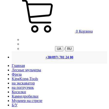
0
Корзина
/
UA
RU
+38(097) 701 24 00
Главная
Лесные мульчеры
Фреза
KingKong-Tools
на экскаватор
на погрузчик
Косилки
Камнедробилки
Мульчер на стреле
Б/У