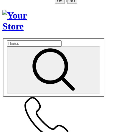
/
UA
RU