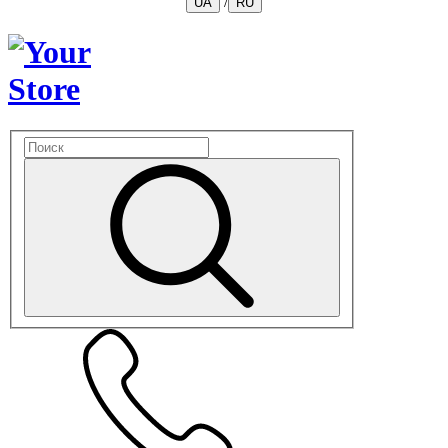
/
UA
RU