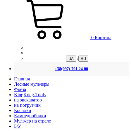
0
Корзина
/
UA
RU
+38(097) 701 24 00
Главная
Лесные мульчеры
Фреза
KingKong-Tools
на экскаватор
на погрузчик
Косилки
Камнедробилки
Мульчер на стреле
Б/У