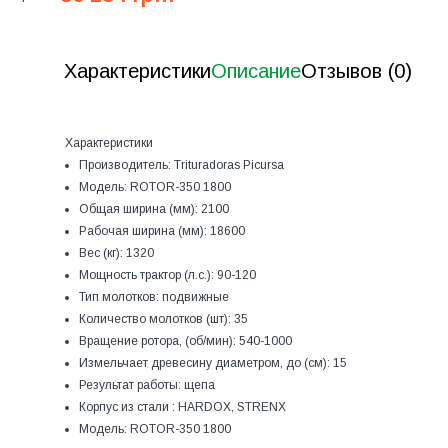
Характеристики
Описание
Отзывов (0)
Характеристики
Производитель:
Trituradoras Picursa
Модель:
ROTOR-350 1800
Общая ширина (мм):
2100
Рабочая ширина (мм):
18600
Вес (кг):
1320
Мощность трактор (л.с.):
90-120
Тип молотков:
подвижные
Количество молотков (шт):
35
Вращение ротора, (об/мин):
540-1000
Измельчает древесину диаметром, до (см):
15
Результат работы:
щепа
Корпус из стали :
HARDOX, STRENX
Модель:
ROTOR-350 1800