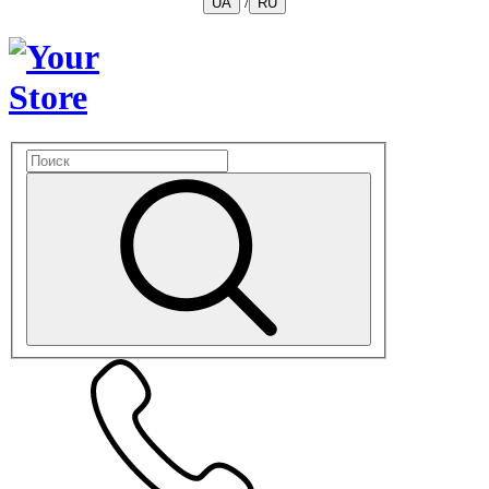
/
UA
RU