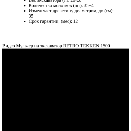
Вес экскаватора (т.):
20-26
Количество молотков (шт):
35+4
Измельчает древесину диаметром, до (см):
35
Срок гарантии, (мес):
12
Видео Мульчер на экскаватор RETRO TEKKEN 1500