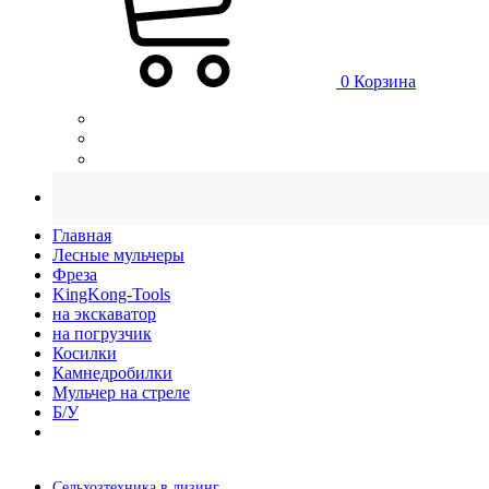
0
Корзина
Главная
Лесные мульчеры
Фреза
KingKong-Tools
на экскаватор
на погрузчик
Косилки
Камнедробилки
Мульчер на стреле
Б/У
Сельхозтехника в лизинг