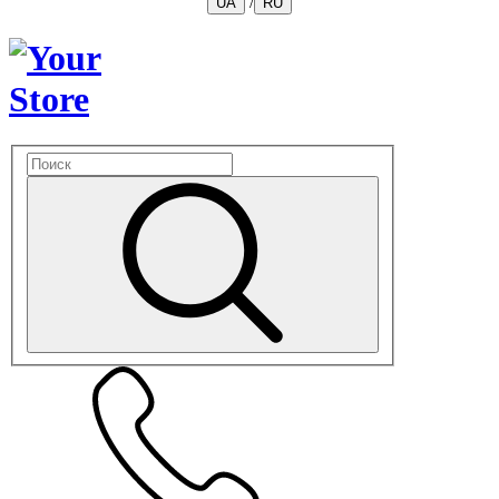
/
UA
RU