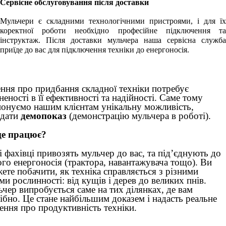
Сервісне обслуговування після доставки
Мульчери є складними технологічними пристроями, і для їх
коректної роботи необхідно професійне підключення та
інструктаж. Після доставки мульчера наша сервісна служба
приїде до вас для підключення техніки до енергоносія.
ння про придбання складної техніки потребує
неності в її ефективності та надійності. Саме тому
онуємо нашим клієнтам унікальну можливість,
ідати
демопоказ
(демонстрацію мульчера в роботі).
це працює?
 фахівці привозять мульчер до вас, та під’єднують до
го енергоносія (трактора, навантажувача тощо). Ви
ете побачити, як техніка справляється з різними
ми рослинності: від кущів і дерев до великих пнів.
чер випробується саме на тих ділянках, де вам
ібно. Це стане найбільшим доказем і надасть реальне
ення про продуктивність техніки.