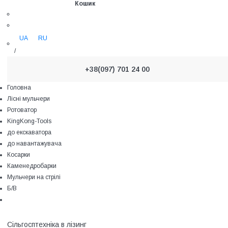
Кошик
UA
RU
/
+38(097) 701 24 00
Головна
Лісні мульчери
Ротоватор
KingKong-Tools
до екскаватора
до навантажувача
Косарки
Каменедробарки
Мульчери на стрілі
Б/В
Сільгосптехніка в лізинг