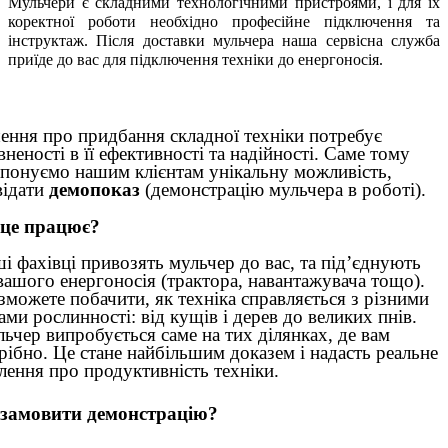
Мульчери є складними технологічними пристроями, і для їх
коректної роботи необхідно професійне підключення та
інструктаж. Після доставки мульчера наша сервісна служба
приїде до вас для підключення техніки до енергоносія.
ення про придбання складної техніки потребує
вненості в її ефективності та надійності. Саме тому
понуємо нашим клієнтам унікальну можливість,
відати
демопоказ
(демонстрацію мульчера в роботі).
 це працює?
і фахівці привозять мульчер до вас, та під’єднують
вашого енергоносія (трактора, навантажувача тощо).
зможете побачити, як техніка справляється з різними
ами рослинності: від кущів і дерев до великих пнів.
ьчер випробується саме на тих ділянках, де вам
рібно. Це стане найбільшим доказем і надасть реальне
лення про продуктивність техніки.
замовити демонстрацію?