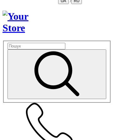
/
UA
RU