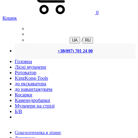
0
Кошик
/
UA
RU
+38(097) 701 24 00
Головна
Лісні мульчери
Ротоватор
KingKong-Tools
до екскаватора
до навантажувача
Косарки
Каменедробарки
Мульчери на стрілі
Б/В
Сільгосптехніка в лізинг