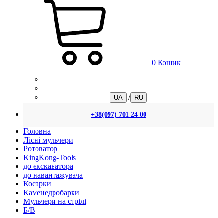
0
Кошик
/
UA
RU
+38(097) 701 24 00
Головна
Лісні мульчери
Ротоватор
KingKong-Tools
до екскаватора
до навантажувача
Косарки
Каменедробарки
Мульчери на стрілі
Б/В