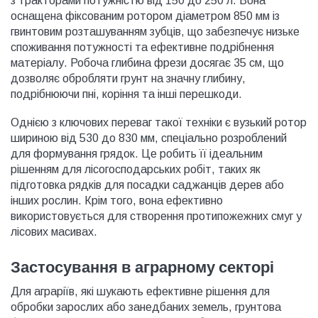
з тракторами потужністю від 150 до 250 л. Вона
оснащена фіксованим ротором діаметром 850 мм із
гвинтовим розташуванням зубців, що забезпечує низьке
споживання потужності та ефективне подрібнення
матеріалу. Робоча глибина фрези досягає 35 см, що
дозволяє обробляти грунт на значну глибину,
подрібнюючи пні, коріння та інші перешкоди.
Однією з ключових переваг такої техніки є вузький ротор
шириною від 530 до 830 мм, спеціально розроблений
для формування грядок. Це робить її ідеальним
рішенням для лісогосподарських робіт, таких як
підготовка рядків для посадки саджанців дерев або
інших рослин. Крім того, вона ефективно
використовується для створення протипожежних смуг у
лісових масивах.
Застосування в аграрному секторі
Для аграріїв, які шукають ефективне рішення для
обробки зарослих або занедбаних земель, грунтова