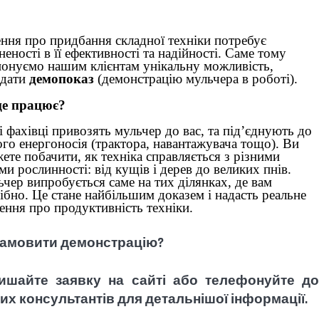
ння про придбання складної техніки потребує
неності в її ефективності та надійності. Саме тому
онуємо нашим клієнтам унікальну можливість,
ідати
демопоказ
(демонстрацію мульчера в роботі).
це працює?
 фахівці привозять мульчер до вас, та під’єднують до
го енергоносія (трактора, навантажувача тощо). Ви
ете побачити, як техніка справляється з різними
ми рослинності: від кущів і дерев до великих пнів.
чер випробується саме на тих ділянках, де вам
ібно. Це стане найбільшим доказем і надасть реальне
ення про продуктивність техніки.
замовити демонстрацію?
ишайте заявку на сайті або телефонуйте до
их консультантів для детальнішої інформації.