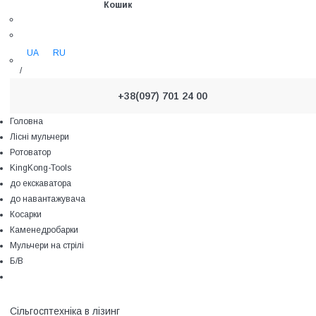
Кошик
UA
RU
/
+38(097) 701 24 00
Головна
Лісні мульчери
Ротоватор
KingKong-Tools
до екскаватора
до навантажувача
Косарки
Каменедробарки
Мульчери на стрілі
Б/В
Сільгосптехніка в лізинг