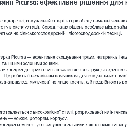
анії Picursa: ефективне рішення для
осподарстві, комунальній сфері та при обслуговуванні зелени
стоту в експлуатації. Серед таких рішень особливе місце займ
ється на сільськогосподарській і лісогосподарській техніці.
рки Picursa — ефективне скошування трави, чагарників і нав
 та іншими зеленими зонами.
сна косарка до трактора із посиленою конструкцією здатна 
. Це робить її незамінним помічником для комунальних служ
rsa (наприклад, мульчери) не лише косять, а й подрібнюють 
виготовляється з високоякісної сталі, розрахованої на інтен
ень — ножам, роторам, корпусу.
 косарка комплектуються універсальними кріпленнями та випу