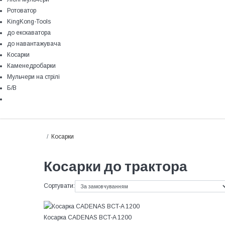
Ротоватор
KingKong-Tools
до екскаватора
до навантажувача
Косарки
Каменедробарки
Мульчери на стрілі
Б/В
Косарки
Косарки до трактора
Сортувати:
Косарка CADENAS BCT-A 1200