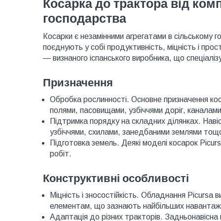
Косарка до трактора від комп
господарства
Косарки є незамінними агрегатами в сільському г
поєднують у собі продуктивність, міцність і про
— визнаного іспанського виробника, що спеціалізу
Призначення
Обробка рослинності. Основне призначення коса
полями, пасовищами, узбіччями доріг, каналами
Підтримка порядку на складних ділянках. Наві
узбіччями, схилами, занедбаними землями тощо
Підготовка земель. Деякі моделі косарок Picu
робіт.
Конструктивні особливості
Міцність і зносостійкість. Обладнання Picursa 
елементам, що зазнають найбільших навантаж
Адаптація до різних тракторів. Задньонавісна