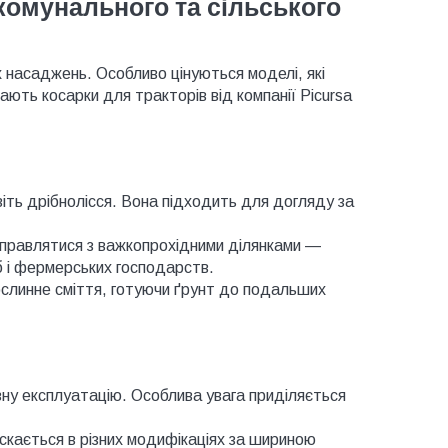
 комунального та сільського
х насаджень. Особливо цінуються моделі, які
ають косарки для тракторів від компанії Picursa
іть дрібнолісся. Вона підходить для догляду за
справлятися з важкопрохідними ділянками —
б і фермерських господарств.
рослинне сміття, готуючи ґрунт до подальших
сивну експлуатацію. Особлива увага приділяється
скається в різних модифікаціях за шириною