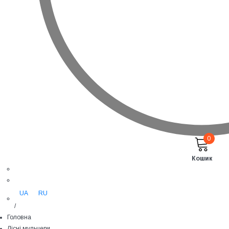
0
Кошик
UA
RU
/
Головна
Лісні мульчери