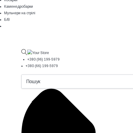
Косарки
Каменедробарки
Мульчери на стрілі
Б/В
+380 (96) 199-5979
+380 (66) 199-5979