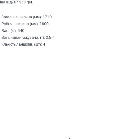
іна від
707 968 грн.
Загальна ширина (мм):
1710
Робоча ширина (мм):
1600
Вага (кг):
540
Вага навантажувача, (т):
2,5-4
Клькість ланцюгів, (шт):
4