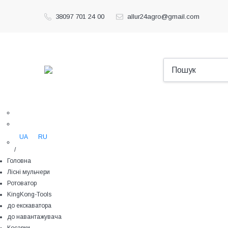
38097 701 24 00
allur24agro@gmail.com
UA
RU
/
Головна
Лісні мульчери
Ротоватор
KingKong-Tools
до екскаватора
до навантажувача