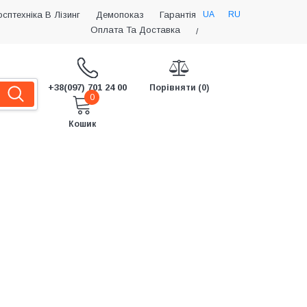
UA
RU
осптехніка В Лізинг
Демопоказ
Гарантія
Оплата Та Доставка
/
+38(097) 701 24 00
Порівняти (0)
0
Кошик