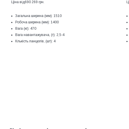
Ціна від
690 269 грн.
Ц
Загальна ширина (мм):
1510
Робоча ширина (мм):
1400
Вага (кг):
470
Вага навантажувача, (т):
2,5-4
Клькість ланцюгів, (шт):
4