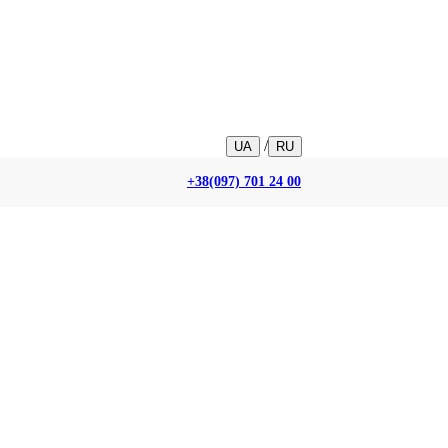
/
UA
RU
+38(097) 701 24 00