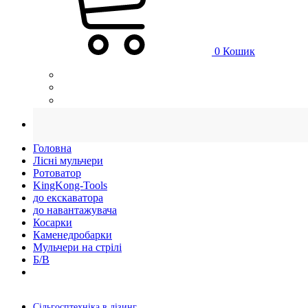
0
Кошик
Головна
Лісні мульчери
Ротоватор
KingKong-Tools
до екскаватора
до навантажувача
Косарки
Каменедробарки
Мульчери на стрілі
Б/В
Сільгосптехніка в лізинг