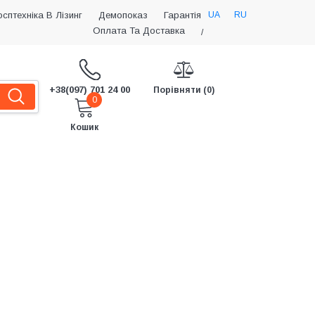
UA
RU
осптехніка В Лізинг
Демопоказ
Гарантія
Оплата Та Доставка
/
+38(097) 701 24 00
Порівняти (0)
0
Кошик