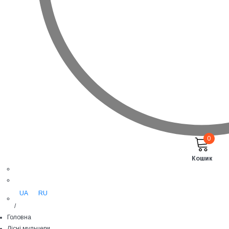
0
Кошик
UA
RU
/
Головна
Лісні мульчери