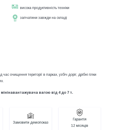
висока продуктивність техніки
запчатини завжди на складі
ас очищення території в парках, узбіч доріг, дрібні гілки
ях.
мінінавантажувача вагою від 4 до 7 т.
Гарантія
Замовити демопоказ
12 місяців