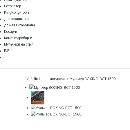
Ротоватор
KingKong-Tools
до екскаватора
до навантажувача
Косарки
Каменедробарки
Мульчери на стрілі
Б/В
">
До Навантажувача
Мульчер BOXING-BCT 1500