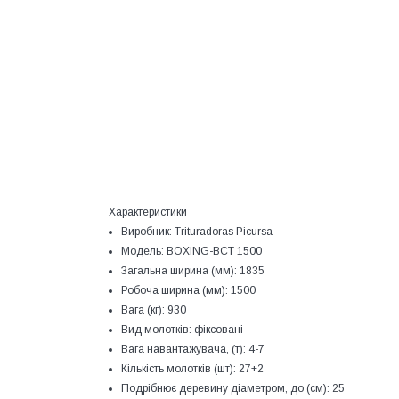
Характеристики
Виробник:
Trituradoras Picursa
Модель:
BOXING-BCT 1500
Загальна ширина (мм):
1835
Робоча ширина (мм):
1500
Вага (кг):
930
Вид молотків:
фіксовані
Вага навантажувача, (т):
4-7
Кількість молотків (шт):
27+2
Подрібнює деревину діаметром, до (см):
25