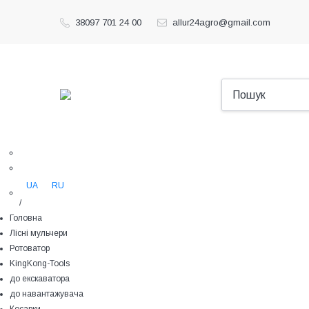
38097 701 24 00
allur24agro@gmail.com
UA
RU
/
Головна
Лісні мульчери
Ротоватор
KingKong-Tools
до екскаватора
до навантажувача