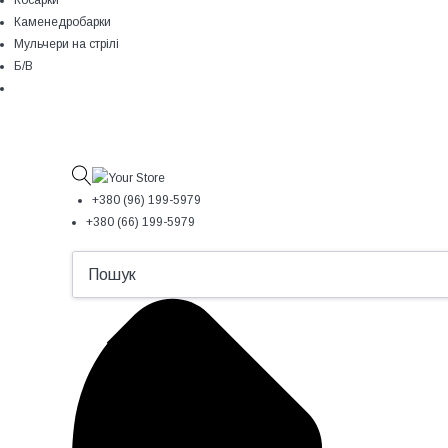
Косарки
Каменедробарки
Мульчери на стрілі
Б/В
+380 (96) 199-5979
+380 (66) 199-5979