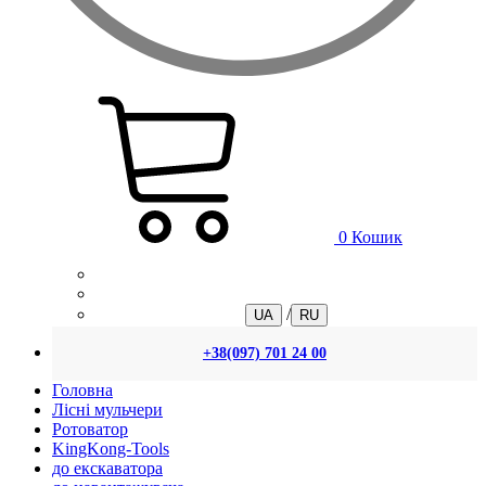
0
Кошик
/
UA
RU
+38(097) 701 24 00
Головна
Лісні мульчери
Ротоватор
KingKong-Tools
до екскаватора