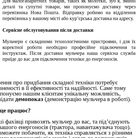
Для малогабаритних товарів, таких як молотки, зуб’я, змінні
деталі та супутні товари, ми пропонуємо доставку через
перевізника
Нова Пошта. Відправку робимо на відділення
перевізника у вашому місті або кур’єрська доставка на адресу.
Сервісне обслуговування після доставки
Мульчери є складними технологічними пристроями, і для їх
коректної роботи необхідно професійне підключення та
інструктаж. Після доставки мульчера наша сервісна служба
приїде до вас для підключення техніки до енергоносія.
ення про придбання складної техніки потребує
вненості в її ефективності та надійності. Саме тому
понуємо нашим клієнтам унікальну можливість,
відати
демопоказ
(демонстрацію мульчера в роботі).
 це працює?
і фахівці привозять мульчер до вас, та під’єднують
вашого енергоносія (трактора, навантажувача тощо).
зможете побачити, як техніка справляється з різними