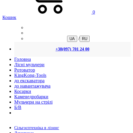
0
Кошик
/
UA
RU
+38(097) 701 24 00
Головна
Лісні мульчери
Ротоватор
KingKong-Tools
до екскаватора
до навантажувача
Косарки
Каменедробарки
Мульчери на стрілі
Б/В
Сільгосптехніка в лізинг