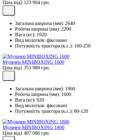
Ціна від
2 123 904 грн.
Загальна ширина (мм):
2640
Робоча ширина (мм):
2200
Вага (кг):
1920
Вид молотків:
фіксовані
Потужність трактора (к.с.):
160-250
Мульчер MINIBOXING 1600
Ціна від
1 353 989 грн.
Загальна ширина (мм):
1960
Робоча ширина (мм):
1600
Вага (кг):
920
Вид молотків:
фіксовані
Потужність трактора (к.с.):
80-120
Мульчер MINIBOXING 1800
Ціна від
1 407 086 грн.