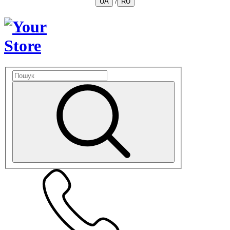
/
UA
RU