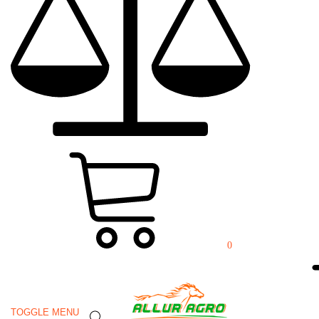
Мульчер BOXING 2000 розроблений спеціально для подрібнення
гілок, кущів, дерев до 33 см в діаметрі. Часто використовується для
заниження пнів, подрібнення великих гілок після обрізки. Працює
техніка без заглиблення.
Необхідна потужність трактора від 120 до 180 к.с.
Оплата
Доставка
Гарантія
Замовити демопоказ
12 місяців
0
Замовити в 1 клік:
Менеджер передзвонить вам
TOGGLE MENU