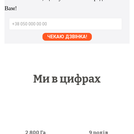
Вам!
Ми в цифрах
2 800
Га
9 років