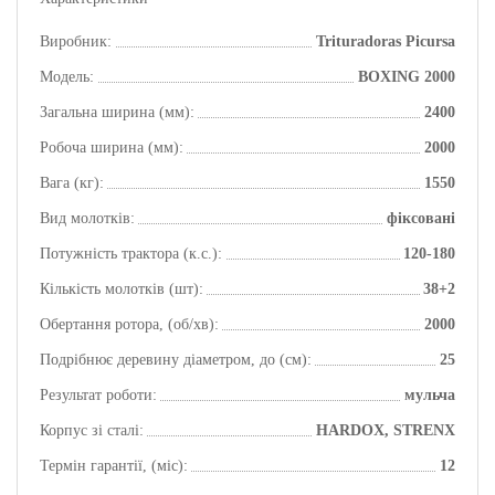
Виробник:
Trituradoras Picursa
Модель:
BOXING 2000
Загальна ширина (мм):
2400
Робоча ширина (мм):
2000
Вага (кг):
1550
Вид молотків:
фіксовані
Потужність трактора (к.с.):
120-180
Кількість молотків (шт):
38+2
Обертання ротора, (об/хв):
2000
Подрібнює деревину діаметром, до (см):
25
Результат роботи:
мульча
Корпус зі сталі:
HARDOX, STRENX
Термін гарантії, (міс):
12