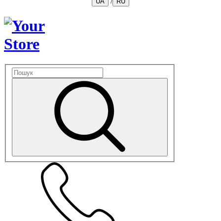
/
UA
RU