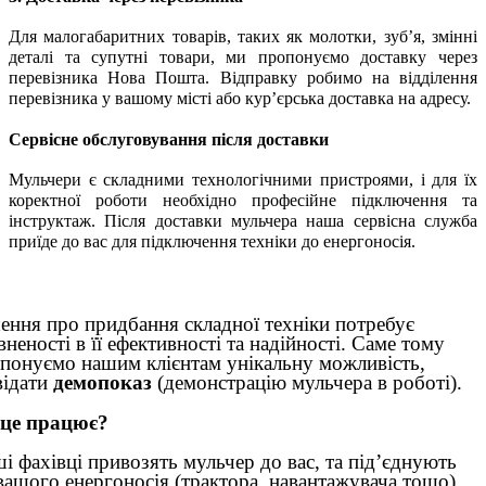
Для малогабаритних товарів, таких як молотки, зуб’я, змінні
деталі та супутні товари, ми пропонуємо доставку через
перевізника
Нова Пошта. Відправку робимо на відділення
перевізника у вашому місті або кур’єрська доставка на адресу.
Сервісне обслуговування після доставки
Мульчери є складними технологічними пристроями, і для їх
коректної роботи необхідно професійне підключення та
інструктаж. Після доставки мульчера наша сервісна служба
приїде до вас для підключення техніки до енергоносія.
ення про придбання складної техніки потребує
вненості в її ефективності та надійності. Саме тому
понуємо нашим клієнтам унікальну можливість,
відати
демопоказ
(демонстрацію мульчера в роботі).
 це працює?
і фахівці привозять мульчер до вас, та під’єднують
вашого енергоносія (трактора, навантажувача тощо).