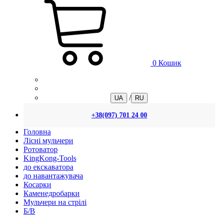
0
Кошик
/
UA
RU
+38(097) 701 24 00
Головна
Лісні мульчери
Ротоватор
KingKong-Tools
до екскаватора
до навантажувача
Косарки
Каменедробарки
Мульчери на стрілі
Б/В