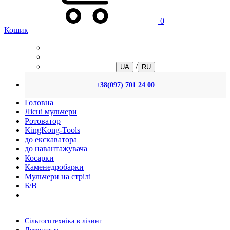
0
Кошик
/
UA
RU
+38(097) 701 24 00
Головна
Лісні мульчери
Ротоватор
KingKong-Tools
до екскаватора
до навантажувача
Косарки
Каменедробарки
Мульчери на стрілі
Б/В
Сільгосптехніка в лізинг