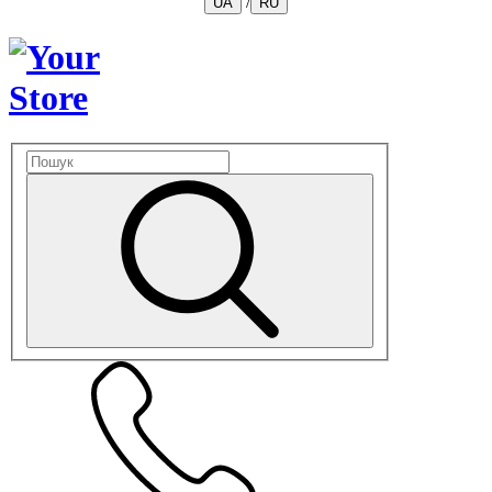
/
UA
RU