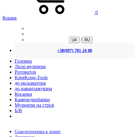
0
Кошик
/
UA
RU
+38(097) 701 24 00
Головна
Лісні мульчери
Ротоватор
KingKong-Tools
до екскаватора
до навантажувача
Косарки
Каменедробарки
Мульчери на стрілі
Б/В
Сільгосптехніка в лізинг