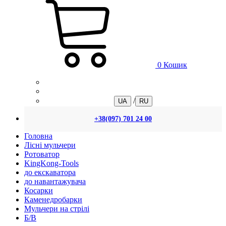
0
Кошик
/
UA
RU
+38(097) 701 24 00
Головна
Лісні мульчери
Ротоватор
KingKong-Tools
до екскаватора
до навантажувача
Косарки
Каменедробарки
Мульчери на стрілі
Б/В