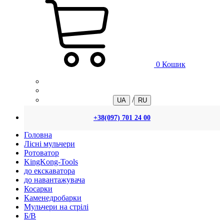
0
Кошик
/
UA
RU
+38(097) 701 24 00
Головна
Лісні мульчери
Ротоватор
KingKong-Tools
до екскаватора
до навантажувача
Косарки
Каменедробарки
Мульчери на стрілі
Б/В