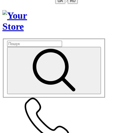
/
UA
RU