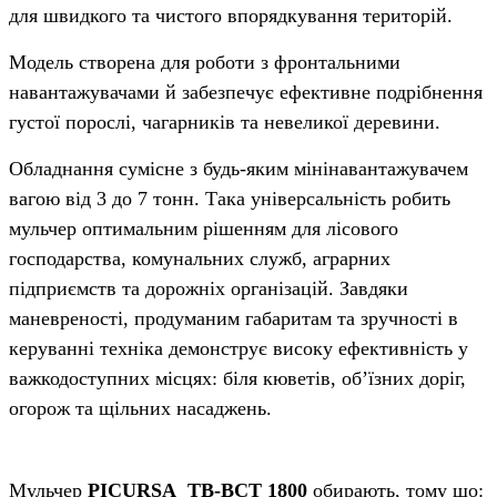
для швидкого та чистого впорядкування територій.
Модель створена для роботи з фронтальними
навантажувачами й забезпечує ефективне подрібнення
густої порослі, чагарників та невеликої деревини.
Обладнання сумісне з будь-яким мінінавантажувачем
вагою від 3 до 7 тонн. Така універсальність робить
мульчер оптимальним рішенням для лісового
господарства, комунальних служб, аграрних
підприємств та дорожніх організацій. Завдяки
маневреності, продуманим габаритам та зручності в
керуванні техніка демонструє високу ефективність у
важкодоступних місцях: біля кюветів, об’їзних доріг,
огорож та щільних насаджень.
Мульчер
PICURSA TB-BCT 1800
обирають, тому що: