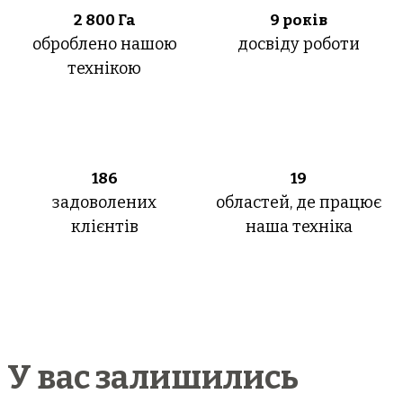
2 800
Га
9 років
оброблено нашою
досвіду роботи
технікою
186
19
задоволених
областей, де працює
клієнтів
наша техніка
У вас залишились