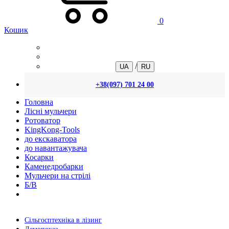
0
Кошик
/
UA
RU
+38(097) 701 24 00
Головна
Лісні мульчери
Ротоватор
KingKong-Tools
до екскаватора
до навантажувача
Косарки
Каменедробарки
Мульчери на стрілі
Б/В
Сільгосптехніка в лізинг