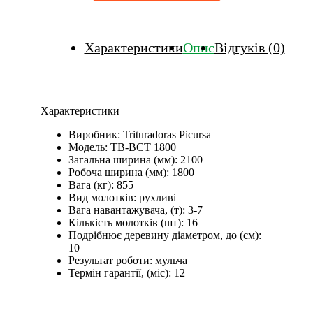
Характеристики
Опис
Відгуків (0)
Характеристики
Виробник:
Trituradoras Picursa
Модель:
TB-BCT 1800
Загальна ширина (мм):
2100
Робоча ширина (мм):
1800
Вага (кг):
855
Вид молотків:
рухливі
Вага навантажувача, (т):
3-7
Кількість молотків (шт):
16
Подрібнює деревину діаметром, до (см):
10
Результат роботи:
мульча
Термін гарантії, (міс):
12