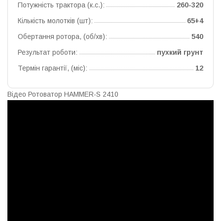
Потужність трактора (к.с.):
260-320
Кількість молотків (шт):
65+4
Обертання ротора, (об/хв):
540
Результат роботи:
пухкий грунт
Термін гарантії, (міс):
12
Відео Ротоватор HAMMER-S 2410