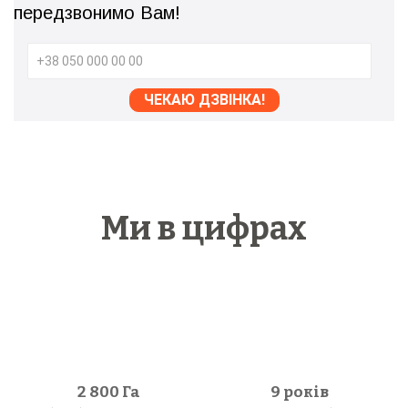
передзвонимо Вам!
Ми в цифрах
2 800
Га
9 років