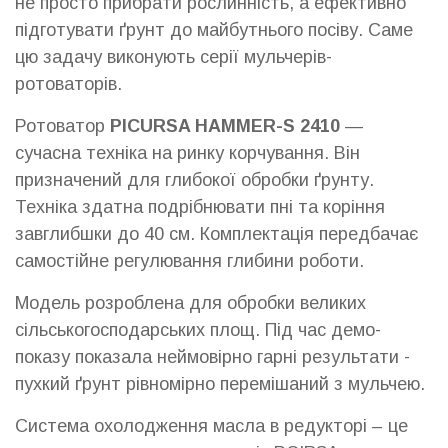
не просто прибрати рослинність, а ефективно
підготувати ґрунт до майбутнього посіву. Саме
цю задачу виконують серії мульчерів-
ротоваторів.
Ротоватор
PICURSA HAMMER-S 2410
—
сучасна техніка на ринку корчування. Він
призначений для глибокої обробки ґрунту.
Техніка здатна подрібнювати пні та коріння
завглибшки до 40 см. Комплектація передбачає
самостійне регулювання глибини роботи.
Модель розроблена для обробки великих
сільськогосподарських площ. Під час демо-
показу показала неймовірно гарні результати -
пухкий ґрунт рівномірно перемішаний з мульчею.
Система охолодження масла в редукторі – це