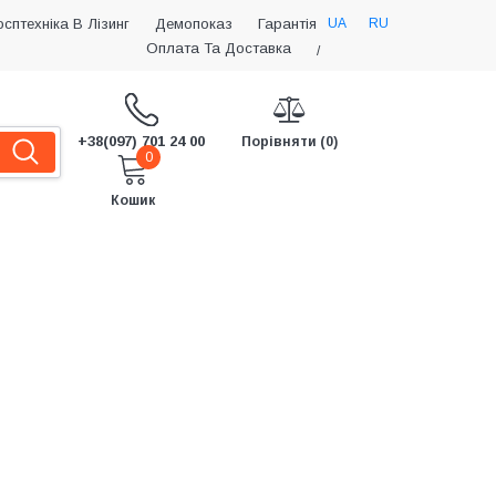
UA
RU
осптехніка В Лізинг
Демопоказ
Гарантія
Оплата Та Доставка
/
+38(097) 701 24 00
Порівняти (0)
0
Кошик