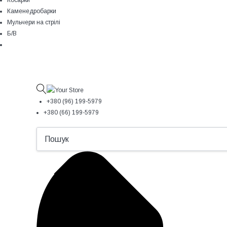
Косарки
Каменедробарки
Мульчери на стрілі
Б/В
+380 (96) 199-5979
+380 (66) 199-5979