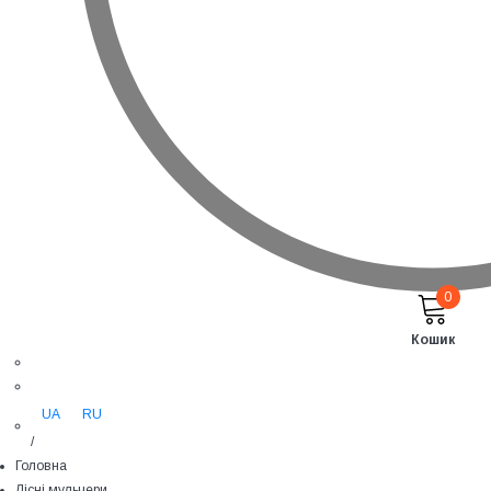
0
Кошик
UA
RU
/
Головна
Лісні мульчери