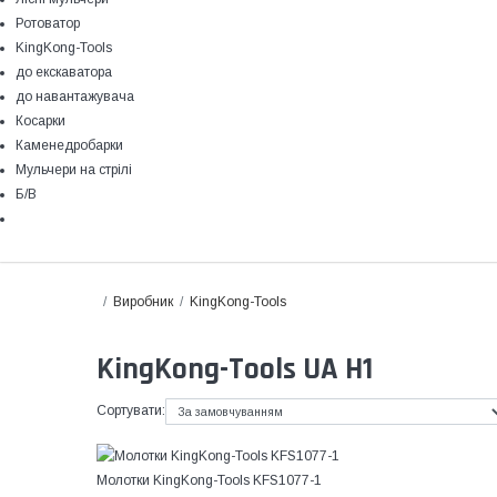
Ротоватор
KingKong-Tools
до екскаватора
до навантажувача
Косарки
Каменедробарки
Мульчери на стрілі
Б/В
Виробник
KingKong-Tools
KingKong-Tools UA H1
Сортувати:
Молотки KingKong-Tools KFS1077-1