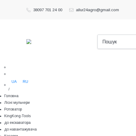
38097 701 24 00
allur24agro@gmail.com
UA
RU
/
Головна
Лісні мульчери
Ротоватор
KingKong-Tools
до екскаватора
до навантажувача