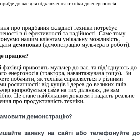
приїде до вас для підключення техніки до енергоносія.
ння про придбання складної техніки потребує
неності в її ефективності та надійності. Саме тому
онуємо нашим клієнтам унікальну можливість,
ідати
демопоказ
(демонстрацію мульчера в роботі).
це працює?
 фахівці привозять мульчер до вас, та під’єднують до
го енергоносія (трактора, навантажувача тощо). Ви
ете побачити, як техніка справляється з різними
ми рослинності: від кущів і дерев до великих пнів.
чер випробується саме на тих ділянках, де вам
ібно. Це стане найбільшим доказем і надасть реальне
ення про продуктивність техніки.
замовити демонстрацію?
ишайте заявку на сайті або телефонуйте до