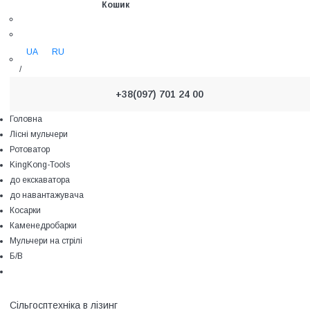
Кошик
UA
RU
/
+38(097) 701 24 00
Головна
Лісні мульчери
Ротоватор
KingKong-Tools
до екскаватора
до навантажувача
Косарки
Каменедробарки
Мульчери на стрілі
Б/В
Сільгосптехніка в лізинг