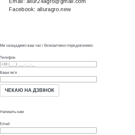
Email: allur24agro@gmail.com
Facebook: alluragro.new
Ми заощадимо ваш час і безкоштовно передзвонимо
Телефон
Ваше ім’я
Напишіть нам
Email