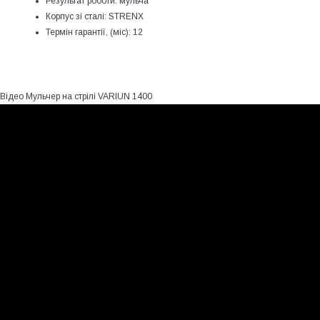
Результат роботи:
мульча
Корпус зі сталі:
STRENX
Термін гарантії, (міс):
12
Відео Мульчер на стрілі VARIUN 1400