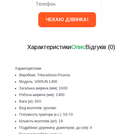
Характеристики
Опис
Відгуків (0)
Характеристики
Виробник:
Trituradoras Picursa
Модель:
VARIUN 1400
Загальна ширина (мм):
1600
Робоча ширина (мм):
1400
Вага (кг):
650
Вид молотків:
рухливі
Потужність трактора (к.с.):
50-70
Кількість молотків (шт):
18
Подрібнює деревину діаметром, до (см):
6