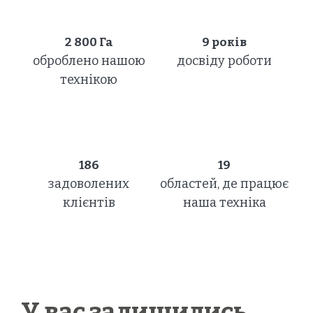
2 800
Га
9 років
оброблено нашою
досвіду роботи
технікою
186
19
задоволених
областей, де працює
клієнтів
наша техніка
У вас залишились