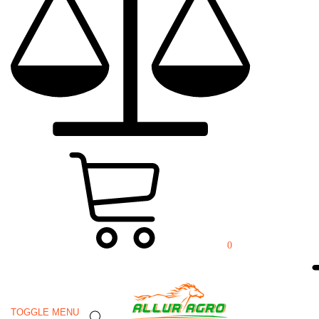
Розроблений спеціально для подрібнення гілок, кущів, низьких
дерев діаметром 30 см. Використовується для подрібнення залишків
після вирубки лісу, прибирання чагарників. Працює техніка без
заглиблення.
Необхідна потужність трактора від 220 до 280 к.с.
Оплата
Доставка
Гарантія
Замовити демопоказ
12 місяців
0
Замовити в 1 клік:
Менеджер передзвонить вам
TOGGLE MENU