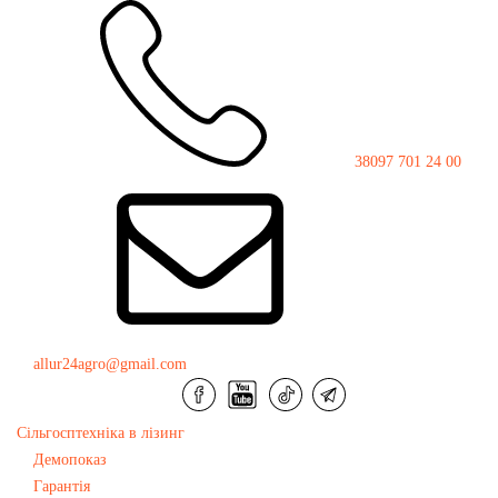
38097 701 24 00
Лісні
Мульчер FORESTAL ROTOR 550-2EF
">
мульчери
2170
allur24agro@gmail.com
Сільгосптехніка в лізинг
Демопоказ
Мульчер FORESTAL ROTOR 550-
Гарантія