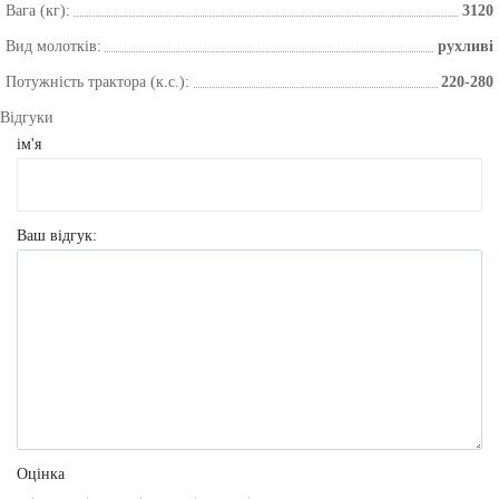
Вага (кг):
3120
Вид молотків:
рухливі
Потужність трактора (к.с.):
220-280
Відгуки
ім'я
Ваш відгук:
Оцінка