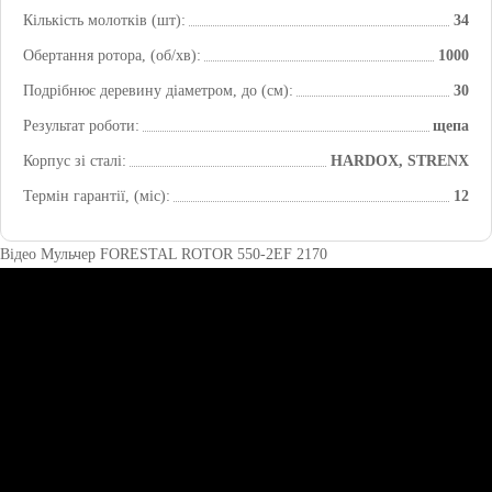
Кількість молотків (шт):
34
Обертання ротора, (об/хв):
1000
Подрібнює деревину діаметром, до (см):
30
Результат роботи:
щепа
Корпус зі сталі:
HARDOX, STRENX
Термін гарантії, (міс):
12
Відео Мульчер FORESTAL ROTOR 550-2EF 2170