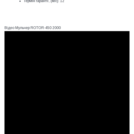
Термін гарантії, (міс):
12
Відео Мульчер ROTOR-450 2000