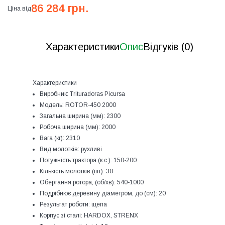
86 284 грн.
Ціна від
Характеристики
Опис
Відгуків (0)
Характеристики
Виробник:
Trituradoras Picursa
Модель:
ROTOR-450 2000
Загальна ширина (мм):
2300
Робоча ширина (мм):
2000
Вага (кг):
2310
Вид молотків:
рухливі
Потужність трактора (к.с.):
150-200
Кількість молотків (шт):
30
Обертання ротора, (об/хв):
540-1000
Подрібнює деревину діаметром, до (см):
20
Результат роботи:
щепа
Корпус зі сталі:
HARDOX, STRENX