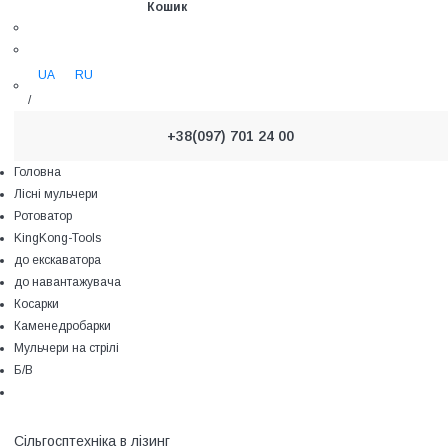
Кошик
UA
RU
/
+38(097) 701 24 00
Головна
Лісні мульчери
Ротоватор
KingKong-Tools
до екскаватора
до навантажувача
Косарки
Каменедробарки
Мульчери на стрілі
Б/В
Сільгосптехніка в лізинг