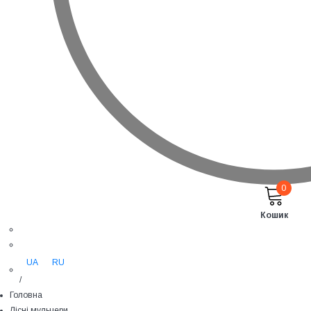
0
Кошик
UA
RU
/
Головна
Лісні мульчери