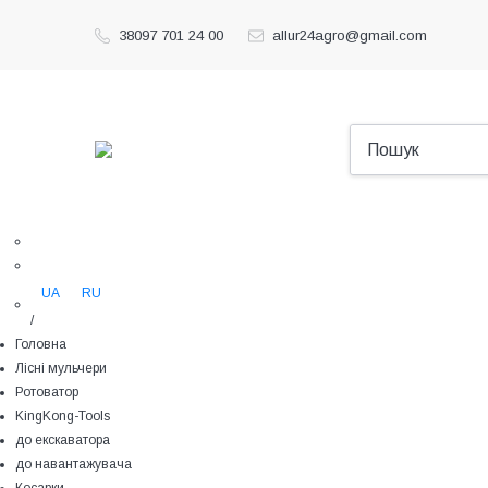
38097 701 24 00
allur24agro@gmail.com
UA
RU
/
Головна
Лісні мульчери
Ротоватор
KingKong-Tools
до екскаватора
до навантажувача