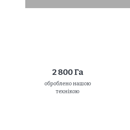
2 800
Га
оброблено нашою
технікою