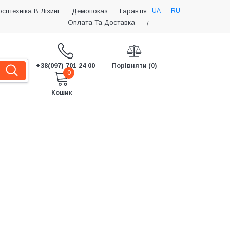
UA
RU
осптехніка В Лізинг
Демопоказ
Гарантія
Оплата Та Доставка
/
+38(097) 701 24 00
Порівняти (0)
0
Кошик