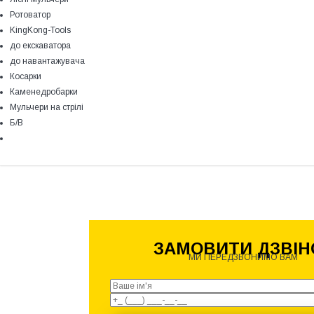
Ротоватор
KingKong-Tools
до екскаватора
до навантажувача
Косарки
Каменедробарки
Мульчери на стрілі
Б/В
ЗАМОВИТИ ДЗВІН
МИ ПЕРЕДЗВОНИМО ВАМ