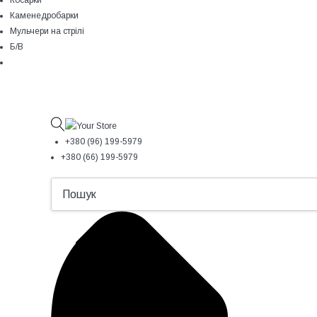
Косарки
Каменедробарки
Мульчери на стрілі
Б/В
+380 (96) 199-5979
+380 (66) 199-5979