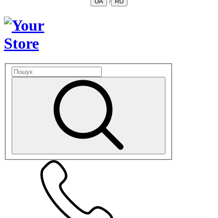
/
UA
RU