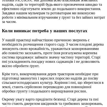
техніки PICURSA. Ми допомагаємо власникам земельних
наділів, садів та територій будь-якого призначення швидко та
ефективно підготувати землю до подальшого використання.
Завдяки нашим мульчерам та ротоваторам ми виконуємо
роботи з мінімальним втручанням у ґрунт та без зайвих витрат
за часом.
Коли виникає потреба у наших послугах
У нашій практиці найчастішою причиною звернень є
необхідність розчищення старого саду. З часом плодові дерева
знижують свою врожайність, уражаються захворюваннями
або повністю засихають, проте їхня розгалужена коренева
система продовжує займати значну частину території. Старі
пні ускладнюють посадку нових саджанців і не дозволяють
якісно обробити ґрунт.
Крім того, викорчовування дерев трактором необхідне при
підготовці закинутих і зарослих порослю наділів до посіву
сільськогосподарських культур. Коріння і пні, що збереглися в
землі, стають серйозною перешкодою для повноцінної
обробки грунту і подальшого вирощування рослин.
Окрему увагу варто приділити безпеці. Старі дерева та пні
часто стають джерелом шкідників та грибкових захворювань,